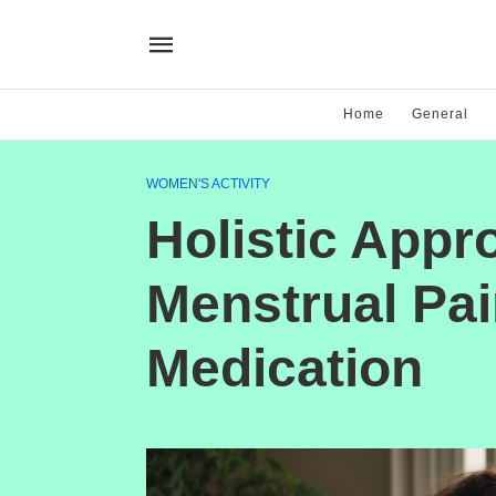
Home
General
WOMEN'S ACTIVITY
Holistic Appr
Menstrual Pa
Medication