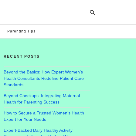
Parenting Tips
Ty
yo
RECENT POSTS
se
qu
an
hit
Beyond the Basics: How Expert Women’s
ent
Health Consultants Redefine Patient Care
Standards
Beyond Checkups: Integrating Maternal
Health for Parenting Success
How to Secure a Trusted Women’s Health
Expert for Your Needs
Expert-Backed Daily Healthy Activity