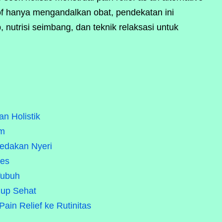
ad of hanya mengandalkan obat, pendekatan ini
utrisi seimbang, dan teknik relaksasi untuk
n Holistik
am
redakan Nyeri
res
Tubuh
dup Sehat
ain Relief ke Rutinitas