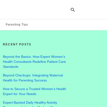
Parenting Tips
Ty
yo
RECENT POSTS
se
qu
an
hit
Beyond the Basics: How Expert Women’s
ent
Health Consultants Redefine Patient Care
Standards
Beyond Checkups: Integrating Maternal
Health for Parenting Success
How to Secure a Trusted Women’s Health
Expert for Your Needs
Expert-Backed Daily Healthy Activity